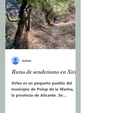
Cruz, el tradicional Mercado Central,
los numerosos parques y los dos
castillos, el Castellet de Santa
Bárbara y el Castellet de Fernando.
Puerto de Alicante Al viajar en el
autobús del aeropuerto, l
Admin
Rutas de senderismo en Xirles
Xirles es un pequeño pueblo del
municipio de Polop de la Marina, en
la provincia de Alicante. Se
encuentra a los pies del Monte
Ponoig, conocido popularmente