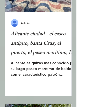
era
Admin
Alicante ciudad - el casco
antiguo, Santa Cruz, el
puerto, el paseo marítimo, la
playa, el mercado, los
Alicante es quizás más conocido por
su largo paseo marítimo de baldosas
parques... ¿qué ver en
con el característico patrón
Alicante?
ondulado que se ve en el camino
hacia y desde el aeropuerto. Pero la
ciudad tiene mucho más que ofrecer.
Esta publicación describe el puerto,
la playa, el casco antiguo con Santa