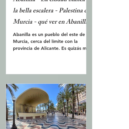
Abanilla - La ciudad blanca de
la bella escalera - Palestina de
Murcia - qué ver en Abanilla
Abanilla es un pueblo del este de
Murcia, cerca del límite con la
provincia de Alicante. Es quizás más
conocido por una escalera
bellamente decorada que conduce a
la cima de una colina, Lugar Alto,
donde se encuentra una imponente
estatua de Jesús, un jardín desértico
y las ruinas de un castillo árabe.
Pero también cuenta con una
hermosa iglesia, pintorescas calles y
varios edificios antiguos. A pocos
kilómetros se encuentra el desierto
mediterráneo de Abanilla. Abanilla