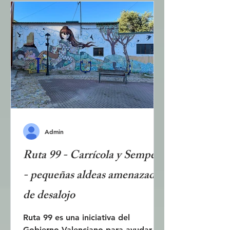
ciudad es conocida por sus
numerosos puentes y viaductos que
cruzan ríos, desfiladeros y valles,
pero también se puede admirar la
arquitectura modernista y degustar
platos locales en restaurantes
tradicionales. El
Admin
Ruta 99 - Carrícola y Sempere
- pequeñas aldeas amenazadas
de desalojo
Ruta 99 es una iniciativa del
Gobierno Valenciano para ayudar a