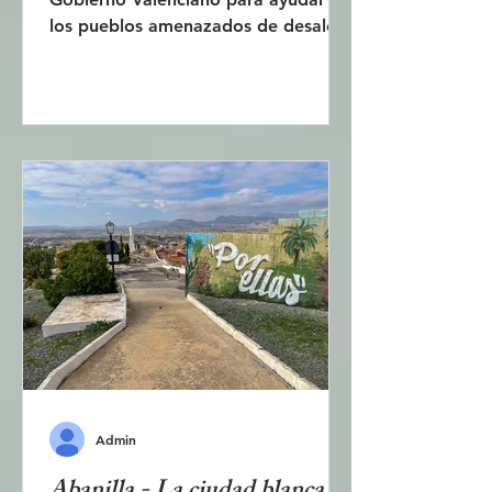
los pueblos amenazados de desalojo
con menos de 100 habitantes. Se ha
elaborado una lista de 20 pueblos
para visitar. En estos tranquilos y
pequeños pueblos, hay pocos
rastros de turismo, el tiempo pasa
lentamente y mucho permanece
como siempre. Esta publicación
describe dos de ellos: Carrícola, un
pueblo artístico y ecológico, y
Sempere, un pueblo tranquilo y
apacible, dos pueblos muy
diferentes. La Ruta 99 está
Admin