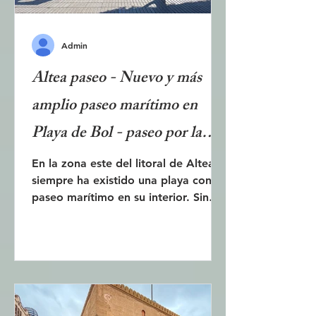
Admin
Altea paseo - Nuevo y más
amplio paseo marítimo en
Playa de Bol - paseo por la
costa
En la zona este del litoral de Altea
siempre ha existido una playa con
paseo marítimo en su interior. Sin
embargo, durante décadas, partes
de la costa occidental -Playa de Bol-
han estado ocupadas por una
carretera y un aparcamiento. En
2023 se iniciaron las obras de
adecuación del aparcamiento a
playa y paseo marítimo. Ahora la