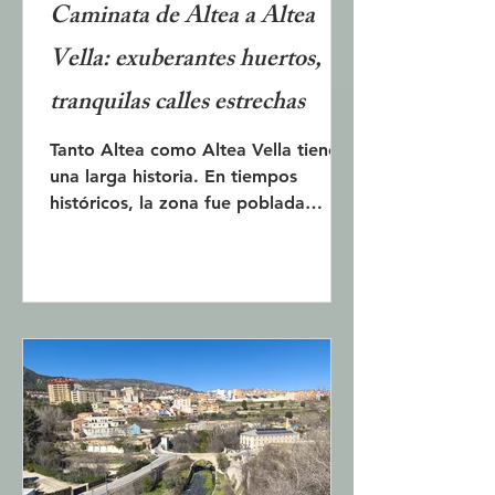
Caminata de Altea a Altea
Vella: exuberantes huertos,
tranquilas calles estrechas
Tanto Altea como Altea Vella tienen
una larga historia. En tiempos
históricos, la zona fue poblada
inicialmente por los íberos alrededor
del año 400 a. C. Posteriormente,
los romanos y luego los árabes
tomaron el control, antes de que
llegaran los españoles actuales.
Altea y Altea Vella se encuentran a
ambos lados del valle y del río Algar.
En esta zona de unos 4 kilómetros
se extiende un exuberante terreno
con huertos y campos. El artículo
describe una ruta de senderismo des