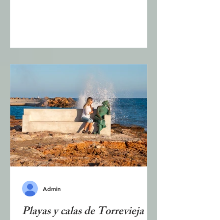
como el León Dormido. El pueblo,
de calles estrechas y antiguos
edificios de ladrillo bien
conservados, cuenta con poco más
de cien habitantes. En sus
alrededores se han creado cuatro
rutas de senderismo señalizadas,
que se describen en este artículo. La
mayoría de los residentes de Xirles
son jubilados, tanto españoles
Admin
Playas y calas de Torrevieja