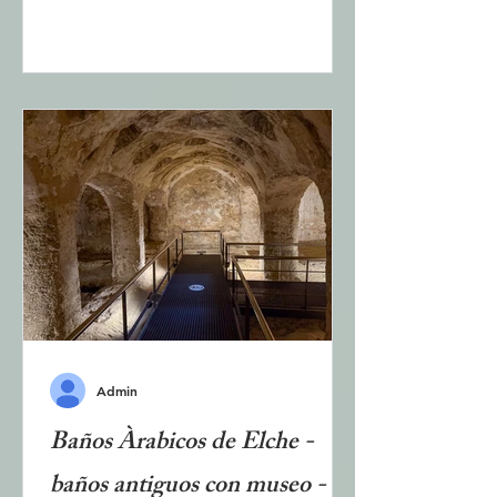
uno de los edificios más importantes
del centro histórico de Elche. En el
museo de la torre se pueden
contemplar arte y decoraciones de
la época en que el edificio fue
utilizado por la Logia Masónica nº
149 de Elche. La torre formaba
parte de la muralla que rodeaba el
casco antiguo de Elche y era uno de
los centinelas de la puerta más
grande de
Admin
Baños Àrabicos de Elche -
baños antiguos con museo -