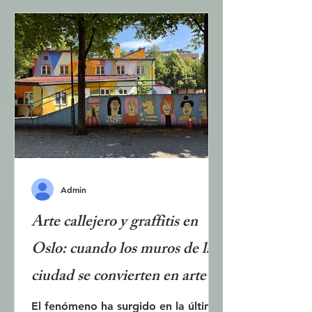
estación de Vestbanes, en Aker
Brygge, Oslo. Presenta una
arquitectura moderna con líneas
rectas y grandes superficies sin
ornamentación. Esta publicación
presenta el edificio, los debates y
algunas de las obras de arte. El
Museo Nacional se fundó en 2003 t
Admin
Arte callejero y graffitis en
Oslo: cuando los muros de la
ciudad se convierten en arte -
arte urbano
El fenómeno ha surgido en la última