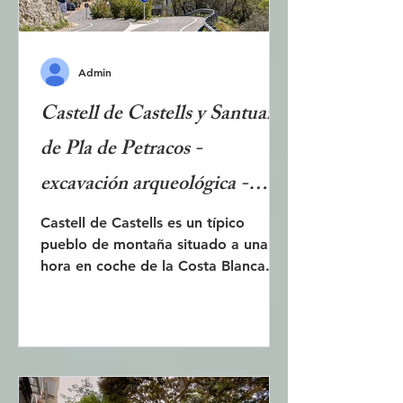
Admin
Castell de Castells y Santuari
de Pla de Petracos -
excavación arqueológica -
pinturas rupestres
Castell de Castells es un típico
pueblo de montaña situado a una
hora en coche de la Costa Blanca. Es
un punto de encuentro para ciclistas,
senderistas y montañeros que
aprecian la naturaleza de la zona.
Dispone de 15 senderos señalizados
que abarcan desde paseos fáciles
hasta rutas exigentes con escalada.