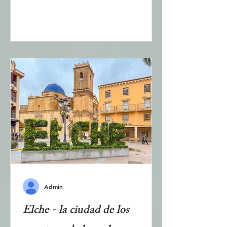
preservar algunas zonas naturales
con agua corriente, plantas y
palmeras. También se han reservado
espacios para varios parques de
diferentes tamaños donde se puede
pasear, hacer ejercicio o
simplemente relajarse a la sombra
de un árbol. Este artículo describe
los parques más importantes de la
ciudad de Alicante. Los parques son
importantes zonas de recr
Admin
Elche - la ciudad de los