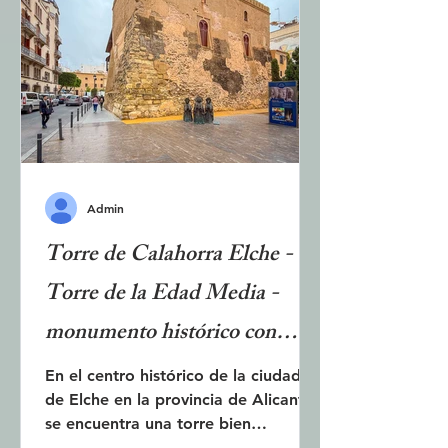
ciudad tiene una costa 800 metros
más larga. Además, tanto el paseo
como la playa se han vuelto más
amplios. Playa de Bol ha vuelto a ser
una auténti
Admin
Torre de Calahorra Elche -
Torre de la Edad Media -
monumento histórico con
museo
En el centro histórico de la ciudad
de Elche en la provincia de Alicante
se encuentra una torre bien
conservada de la Edad Media. Es