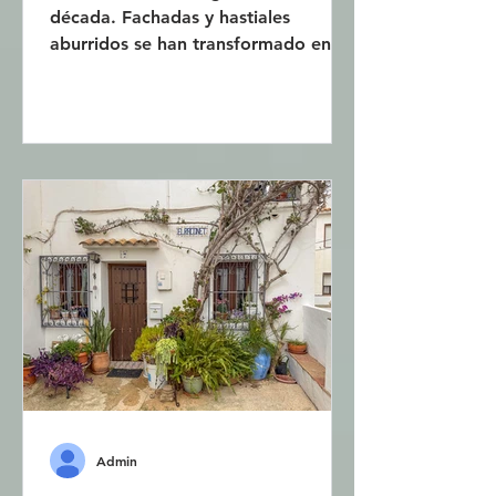
década. Fachadas y hastiales
aburridos se han transformado en
coloridas pinturas. Artistas urbanos
de renombre internacional y artistas
locales han unido fuerzas para
embellecer la ciudad. Algunas son
obras por encargo, mientras que
otras han surgido espontáneamente,
de forma más o menos legal. A
algunas se les permite permanecer,
mientras que a otras se les retira, ya
sea porque no son deseadas o
porque las paredes necesitan
mantenimiento
Admin