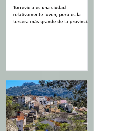
Torrevieja es una ciudad
relativamente joven, pero es la
tercera más grande de la provincia
de Alicante. Tradicionalmente, sus
habitantes han vivido de la pesca y
la producción de sal, pero en las
últimas décadas el turismo y el
sector servicios han cobrado
protagonismo. Torrevieja es un
destino turístico popular, sobre todo
para noruegos y suecos. Esta
publicación describe playas y bahías
donde se puede nadar en Torrevieja.
Torrevieja tiene un litoral de 20 km.
Aquí encontra