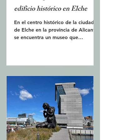
edificio histórico en Elche
En el centro histórico de la ciudad
de Elche en la provincia de Alicante
se encuentra un museo que
antiguamente fue un baño público
musulmán. Es un monumento
histórico que fue construido por los
moros en la segunda mitad del siglo
XII. Los baños están situados en los
bajos del antiguo convento de la
Orden de la Merced y tienen un
estatus especial en el patrimonio
cultural de Valencia. Es el único de
los baños públicos de aquella época
que se ha conservado hasta nuestros
días.