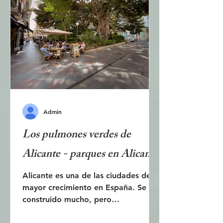
A pocos kilómetros se encuentra un
yacimiento arqueológico declarado
Patrimonio de la Humanidad por la
UNESCO. Allí se han encontrado
vestigios de asentamientos de 7.000
añ
Admin
Los pulmones verdes de
Alicante - parques en Alicante
Alicante es una de las ciudades de
mayor crecimiento en España. Se ha
construido mucho, pero
afortunadamente se han logrado