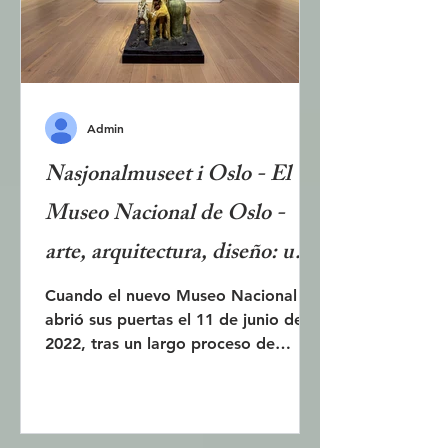
pinturas de gran tamaño y color que
ahora embelle
Admin
Nasjonalmuseet i Oslo - El
Museo Nacional de Oslo -
arte, arquitectura, diseño: un
edificio largamente pensado y
Cuando el nuevo Museo Nacional
abrió sus puertas el 11 de junio de
muy debatido que abarca una
2022, tras un largo proceso de
amplia gama
construcción, muchos se alegraron,
pero también hubo quienes se
decepcionaron. El edificio se
encuentra detrás de la antigua