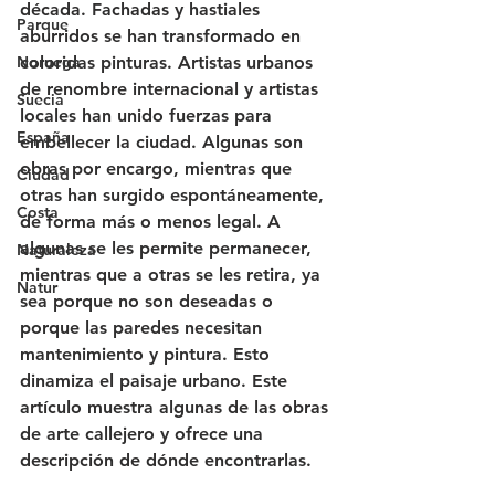
década. Fachadas y hastiales 
Parque
aburridos se han transformado en 
Noruega
coloridas pinturas. Artistas urbanos 
de renombre internacional y artistas 
Suecia
locales han unido fuerzas para 
España
embellecer la ciudad. Algunas son 
obras por encargo, mientras que 
Ciudad
otras han surgido espontáneamente, 
Costa
de forma más o menos legal. A 
algunas se les permite permanecer, 
Naturaleza
mientras que a otras se les retira, ya 
Natur
sea porque no son deseadas o 
porque las paredes necesitan 
mantenimiento y pintura. Esto 
dinamiza el paisaje urbano. Este 
artículo muestra algunas de las obras 
de arte callejero y ofrece una 
descripción de dónde encontrarlas.