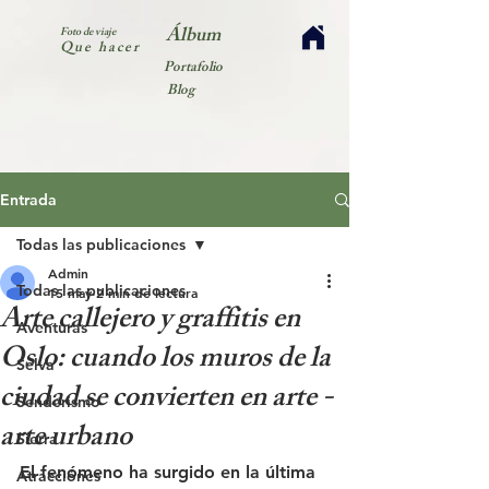
Álbum
Foto de viaje
Que hacer
Portafolio
Blog
Entrada
Todas las publicaciones
Admin
Todas las publicaciones
15 may
2 min de lectura
Arte callejero y graffitis en
Aventuras
Oslo: cuando los muros de la
Selva
ciudad se convierten en arte -
Senderismo
arte urbano
Sierra
El fenómeno ha surgido en la última 
Atracciónes