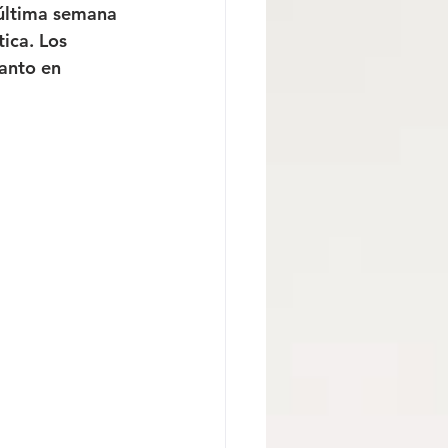
 última semana 
ica. Los 
tanto en 