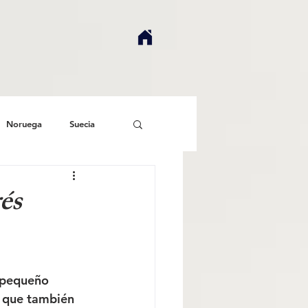
Noruega
Suecia
rés
 pequeño 
s que también 