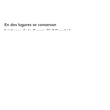
En dos lugares se conservan 
búnkeres de la Guerra Civil Española.
Justo debajo de la zona de 
humedales se encuentra la playa de 
arena de 5 kilómetros de largo, 