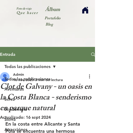
Álbum
Foto de viaje
Que hacer
Portafolio
Blog
Entrada
Todas las publicaciones
Admin
Todas las publicaciones
16 nov 2023
3 min de lectura
Clot de Galvany - un oasis en
Aventuras
la Costa Blanca - senderismo
Selva
en parque natural
Senderismo
Actualizado:
16 sept 2024
Sierra
En la costa entre Alicante y Santa 
Atracciónes
Pola se encuentra una hermosa 