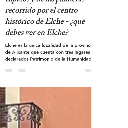
zapatos y de las palmeras -
recorrido por el centro
histórico de Elche - ¿qué
debes ver en Elche?
Elche es la única localidad de la provincia
de Alicante que cuenta con tres lugares
declarados Patrimonio de la Humanidad
por la UNESCO: El Palmeral, El Misteri
d'Elx y el Museo Escolar de Pusol. Posee
una larga tradición como importante
centro de fabricación de calzado y es
conocida por sus numerosas palmeras.
Muchos de los principales atractivos se
encuentran en el centro histórico de la
ciudad, a poca distancia a pie unos de