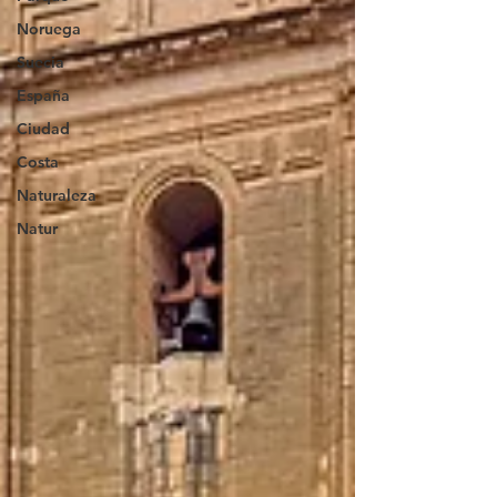
Noruega
Suecia
España
Ciudad
Costa
Naturaleza
Natur