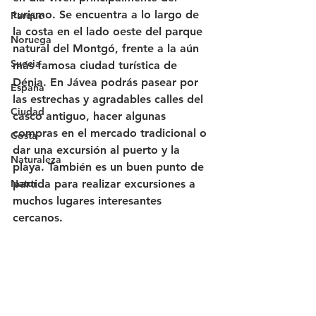
turismo. Se encuentra a lo largo de 
Parque
la costa en el lado oeste del parque 
Noruega
natural del Montgó, frente a la aún 
Suecia
más famosa ciudad turística de 
Dénia. En Jávea podrás pasear por 
España
las estrechas y agradables calles del 
Ciudad
casco antiguo, hacer algunas 
compras en el mercado tradicional o 
Costa
dar una excursión al puerto y la 
Naturaleza
playa. También es un buen punto de 
Natur
partida para realizar excursiones a 
muchos lugares interesantes 
cercanos.