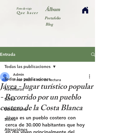
Álbum
Foto de viaje
Que hacer
Portafolio
Blog
Entrada
Todas las publicaciones
Admin
Todas las publicaciones
7 mar 2025
4 min de lectura
Jávea - lugar turístico popular
Aventuras
- Recorrido por un pueblo
Selva
costero de la Costa Blanca
Senderismo
Jávea es un pueblo costero con 
Sierra
cerca de 30.000 habitantes que hoy 
Atracciónes
en día viven principalmente del 