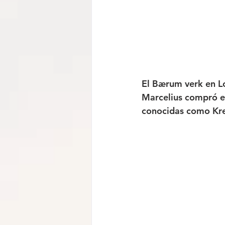
El Bærum verk en L
Marcelius compró el
conocidas como Kref