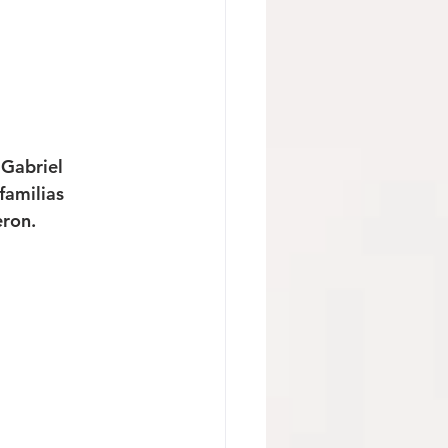
Gabriel 
familias 
eron.