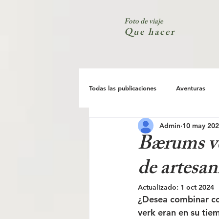
Foto de viaje
Que hacer
Todas las publicaciones
Aventuras
Admin
10 may 20
España
Ciudad
Costa
Bærums ver
de artesan
Actualizado:
1 oct 2024
¿Desea combinar com
verk eran en su tie