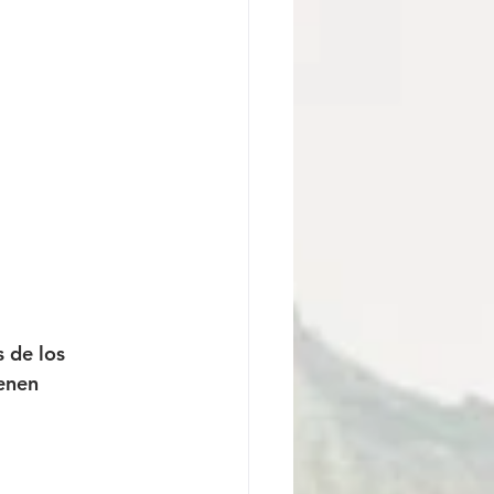
 de los 
enen 