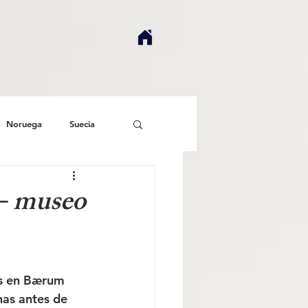
Noruega
Suecia
 - museo
os en Bærum 
as antes de 