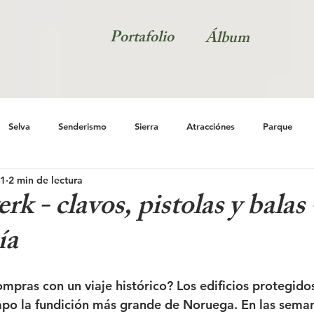
Portafolio
Álbum
Selva
Senderismo
Sierra
Atracciónes
Parque
21
2 min de lectura
Naturaleza
Natur
k - clavos, pistolas y balas
ía
pras con un viaje histórico? Los edificios protegid
mpo la fundición más grande de Noruega. En las seman