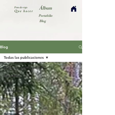
Álbum
Foto de viaje
Que hacer
Portafolio
Blog
Blog
Todas las publicaciones
Todas las publicaciones
Aventuras
Selva
Senderismo
Sierra
Atracciónes
Parque