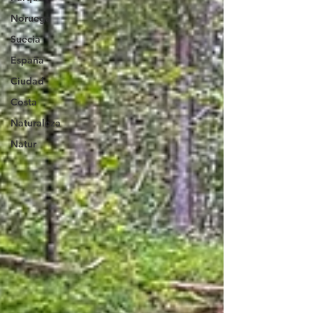
Noruega
Suecia
España
Ciudad
Costa
Naturaleza
Natur