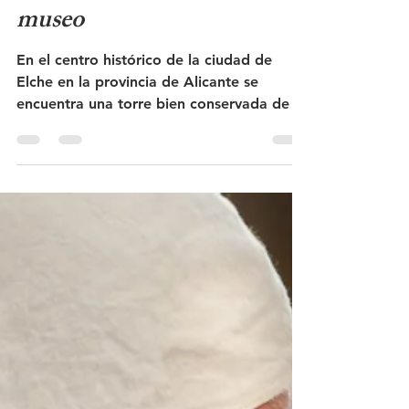
monumento histórico con
museo
En el centro histórico de la ciudad de
Elche en la provincia de Alicante se
encuentra una torre bien conservada de la
Edad Media. Es uno de los edificios más
importantes del centro histórico de Elche.
En el museo de la torre se pueden
contemplar arte y decoraciones de la
época en que el edificio fue utilizado por
la Logia Masónica nº 149 de Elche. La
torre formaba parte de la muralla que
rodeaba el casco antiguo de Elche y era
uno de los centinelas de la puerta más
grande de