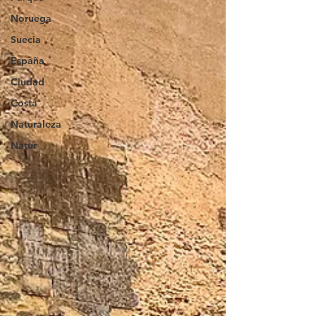
Noruega
Suecia
España
Ciudad
Costa
Naturaleza
Natur