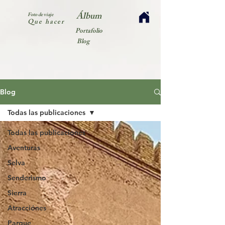
Álbum
Foto de viaje
Que hacer
Portafolio
Blog
Blog
Todas las publicaciones
Todas las publicaciones
Aventuras
Selva
Senderismo
Sierra
Atracciónes
Parque