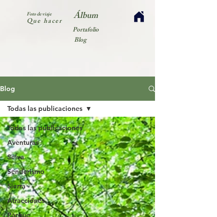
Álbum
Foto de viaje
Que hacer
Portafolio
Blog
Blog
Todas las publicaciones
Todas las publicaciones
Aventuras
Selva
Senderismo
Sierra
Atracciónes
Parque