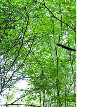
Noruega
Suecia
España
Ciudad
Costa
Naturaleza
Natur