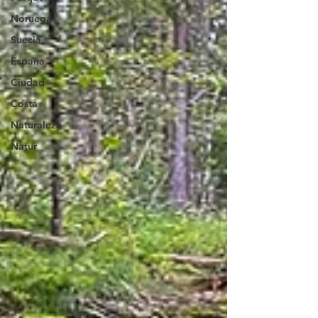
Noruega
Suecia
España
Ciudad
Costa
Naturaleza
Natur