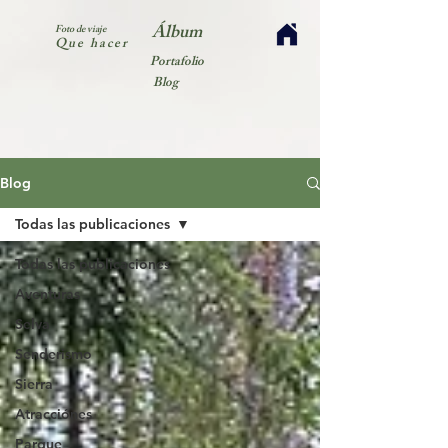
Álbum
Foto de viaje
Que hacer
Portafolio
Blog
Blog
Todas las publicaciones
Todas las publicaciones
Aventuras
Selva
Senderismo
Sierra
Atracciónes
Parque