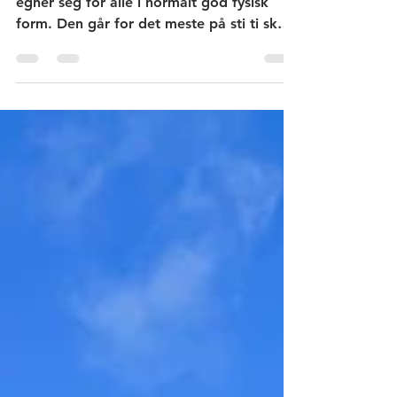
Denne rundturen til toppen av Vardåsen
egner seg for alle i normalt god fysisk
form. Den går for det meste på sti ti skog.
Flott utsikt.