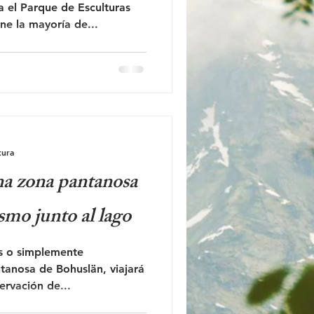
ne la mayoría de...
tura
na zona pantanosa
smo junto al lago
as o simplemente
tanosa de Bohuslän, viajará
rvación de...