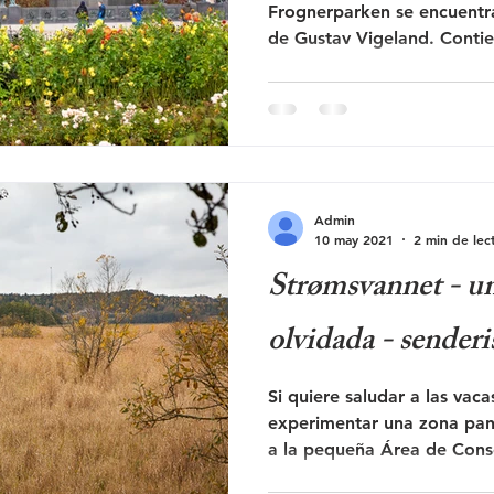
Frognerparken se encuentra el Parque de Esculturas
de Gustav Vigeland. Contie
Admin
10 may 2021
2 min de lec
Strømsvannet - u
olvidada - senderi
Si quiere saludar a las vac
experimentar una zona pan
a la pequeña Área de Conse