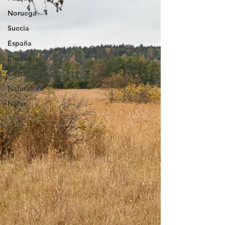
Noruega
Suecia
España
Ciudad
Costa
Naturaleza
Natur