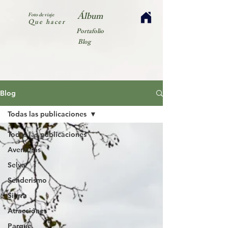
Álbum
Foto de viaje
Que hacer
Portafolio
Blog
Blog
Todas las publicaciones
Todas las publicaciones
Aventuras
Selva
Senderismo
Sierra
Atracciónes
Parque