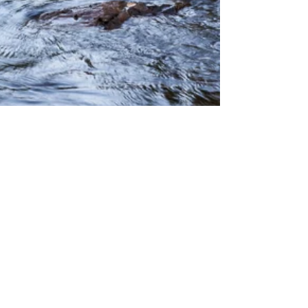
Admin
10 may 2021
3 min de lectura
Lysakerelven - el sabor de
Vestlandet - senderismo por